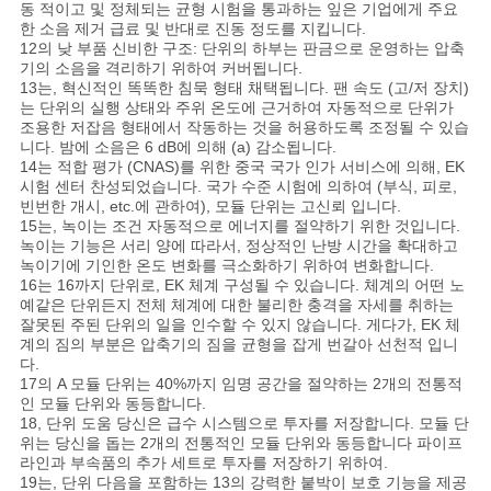
동 적이고 및 정체되는 균형 시험을 통과하는 잎은 기업에게 주요
한 소음 제거 급료 및 반대로 진동 정도를 지킵니다.
12의 낮 부품 신비한 구조: 단위의 하부는 판금으로 운영하는 압축
기의 소음을 격리하기 위하여 커버됩니다.
13는, 혁신적인 똑똑한 침묵 형태 채택됩니다. 팬 속도 (고/저 장치)
는 단위의 실행 상태와 주위 온도에 근거하여 자동적으로 단위가
조용한 저잡음 형태에서 작동하는 것을 허용하도록 조정될 수 있습
니다. 밤에 소음은 6 dB에 의해 (a) 감소됩니다.
14는 적합 평가 (CNAS)를 위한 중국 국가 인가 서비스에 의해, EK
시험 센터 찬성되었습니다. 국가 수준 시험에 의하여 (부식, 피로,
빈번한 개시, etc.에 관하여), 모듈 단위는 고신뢰 입니다.
15는, 녹이는 조건 자동적으로 에너지를 절약하기 위한 것입니다.
녹이는 기능은 서리 양에 따라서, 정상적인 난방 시간을 확대하고
녹이기에 기인한 온도 변화를 극소화하기 위하여 변화합니다.
16는 16까지 단위로, EK 체계 구성될 수 있습니다. 체계의 어떤 노
예같은 단위든지 전체 체계에 대한 불리한 충격을 자세를 취하는
잘못된 주된 단위의 일을 인수할 수 있지 않습니다. 게다가, EK 체
계의 짐의 부분은 압축기의 짐을 균형을 잡게 번갈아 선천적 입니
다.
17의 A 모듈 단위는 40%까지 임명 공간을 절약하는 2개의 전통적
인 모듈 단위와 동등합니다.
18, 단위 도움 당신은 급수 시스템으로 투자를 저장합니다. 모듈 단
위는 당신을 돕는 2개의 전통적인 모듈 단위와 동등합니다 파이프
라인과 부속품의 추가 세트로 투자를 저장하기 위하여.
19는, 단위 다음을 포함하는 13의 강력한 붙박이 보호 기능을 제공