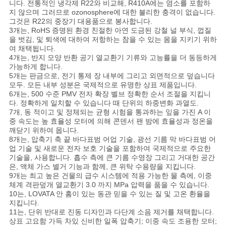
니다. 전통적인 냉각제 R22와 비교해, R410A에는 염소를 포함하
지 않으며 그러므로 ozonosphere에 대한 불리한 충격이 없습니다.
그것은 R22의 중장기 대용품으로 봉사합니다.
3개는, RoHS 증명된 환경 친절한 아연 도금된 강철 널 부식, 껍질
을 벗김, 및 퇴색에 대하여 저항하는 참을 수 있는 몸을 지키기 위하
여 채택됩니다.
4개는, 반지 모양 반환 공기 열교환기 기류와 고능률을 더 동등하게
가능하게 합니다.
5개는 판금으로, 전기 통제 장 내부에 그리고 외면적으로 덮습니다
모두. 모든 내부 성분은 국제적으로 유명한 상표 제품입니다.
6개는, 500 수준 PMV 전자 확장 벨브 정확한 순서 조절을 지킵니
다. 정확하게 일치할 수 있습니다 때 단위의 하중변화 과열도.
7개, 동 적이고 및 정체되는 균형 시험을 통과하는 잎을 가진 A 이
중 속도는 높 효율성 모터에 의해 콘덴서 팬 밤에 효율성과 정온을
깨닫기 위하여 몹니다.
8개는, 압축기 축 끝 바다표범 어업 기술, 광선 기름 막 바다표범 어
업 기술 및 새로운 전자 보호 기술을 포함하여 국제적으로 주요한
기술을, 사용합니다. 흡수 측에 큰 기름 수영장 그리고 거대한 공간
은, 액체 가스 별거 기능과 함께, 큰 위탁 수용량을 지킵니다.
9개는 최고 높은 건물의 급수 시스템에 적용 가능한 물 측에, 이중
체계 격판덮개 열교환기 3.0 까지 MPa 압력을 품을 수 있습니다.
10는, LOVATA 안 홈이 있는 동관 믿을 수 있는 질 및 고온 환율을
지킵니다.
11는, 단위 반대로 진동 디자인과 다단계 소음 제거를 채택합니다.
상표 고요함 가득 차있 신비한 일폭 압축기; 이중 속도 조용한 모터;