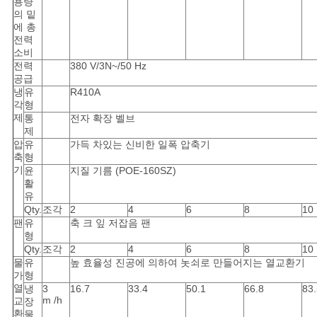
용량
의 밑
에 총
전력
소비
전력
380 V/3N~/50 Hz
공급
냉
유
R410A
각
형
제
통
전자 확장 벨브
제
압
유
가득 차있는 신비한 일폭 압축기
축
형
기
윤
지질 기름 (POE-160SZ)
활
유
Qty.
조각
2
4
6
8
10
팬
유
축 크 잎 저잡음 팬
형
Qty.
조각
2
4
6
8
10
물
유
높 효율성 진공에 의하여 놋쇠로 만들어지는 열교환기
가
형
열
냉
3
16.7
33.4
50.1
66.8
83.
m /h
교
장
환
물