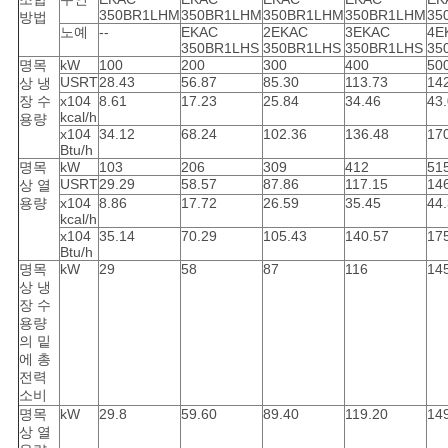
COMPANY
350BR1LHM
350BR1LHM
350BR1LHM
350BR1LHM
35
방법
노예
--
EKAC
2EKAC
3EKAC
4E
NEWS
350BR1LHS
350BR1LHS
350BR1LHS
35
명목
kW
100
200
300
400
50
USRT
28.43
56.87
85.30
113.73
14
상 냉
장 수
x104
8.61
17.23
25.84
34.46
43
사
kcal/h
용량
x104
34.12
68.24
102.36
136.48
17
이
Btu/h
명목
kW
103
206
309
412
51
트
USRT
29.29
58.57
87.86
117.15
14
상 열
용량
x104
8.86
17.72
26.59
35.45
44
kcal/h
맵
x104
35.14
70.29
105.43
140.57
17
Btu/h
명목
kW
29
58
87
116
14
상 냉
PRIVACY
장 수
용량
POLICY
의 밑
에 총
전력
소비
명목
kW
29.8
59.60
89.40
119.20
14
상 열