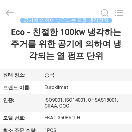
치
supplier.
Copyright
©
2015
공기에 의하여 냉각되는 모듈 냉각장치
-
2026
Eco - 친절한 100kw 냉각하는
집
Guangdong
EuroKlimat
Air-
Conditioning
주거를 위한 공기에 의하여 냉
&
Refrigeration
제
Co.,
각되는 열 펌프 단위
Ltd.
All
품
Rights
Reserved.
원래 장소:
중국
회
Euroklimat
브랜드 이름:
사
ISO9001, ISO14001, OHSAS18001,
인증:
CRAA, CQC
소
EKAC 350BR1LH
모델 번호:
개
1PCS
최소 주문 수량: