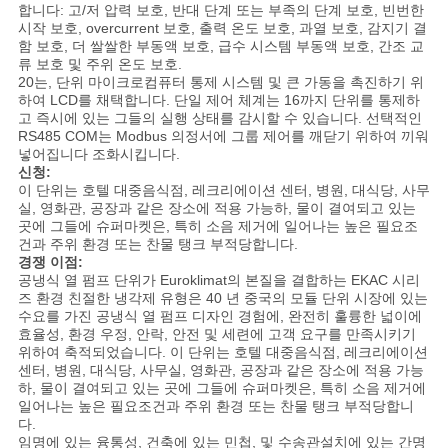
합니다: 고/저 압력 보호, 반대 단계 또는 부족의 단계 보호, 빈번한
시작 보호, overcurrent 보호, 출력 온도 보호, 과열 보호, 감지기 결
함 보호, 더 쌀쌀한 부동액 보호, 급수 시스템 부동액 보호, 간조 교
류 보호 및 주위 온도 보호.
20는, 단위 마이크로컴퓨터 통제 시스템 및 큰 가동을 촉진하기 위
하여 LCD를 채택합니다. 단일 제어 체계는 16까지 단위를 통제하
고 즉시에 있는 그들의 실행 상태를 감시할 수 있습니다. 선택적인
RS485 COM는 Modbus 의정서에 그룹 제어를 깨닫기 위하여 끼워
넣어집니다 조화시킵니다.
신청:
이 단위는 호텔 대중음식점, 레크리에이션 센터, 병원, 대식당, 사무
실, 영화관, 공장과 같은 장소에 적용 가능하, 물이 결여되고 있는
곳에 그들에 슈퍼마켓은, 특히 소음 제거에 일어나는 높은 필요조
건과 주위 환경 또는 찬물 탱크 부적당합니다.
경쟁 이점:
공냉식 열 펌프 단위가 Euroklimat의 본질을 결합하는 EKAC 시리
즈 환경 친절한 냉각제 유형은 40 년 중국의 모듈 단위 시장에 있는
수요를 가진 공냉식 열 펌프 디자인 경험에, 완전히 훌륭한 넓이에
효율성, 환경 우정, 안락, 안전 및 세련에 고객 요구를 만족시키기
위하여 축적되었습니다. 이 단위는 호텔 대중음식점, 레크리에이션
센터, 병원, 대식당, 사무실, 영화관, 공장과 같은 장소에 적용 가능
하, 물이 결여되고 있는 곳에 그들에 슈퍼마켓은, 특히 소음 제거에
일어나는 높은 필요조건과 주위 환경 또는 찬물 탱크 부적당합니
다.
임명에 있는 융통성, 건축에 있는 민첩, 및 수송관설치에 있는 간명