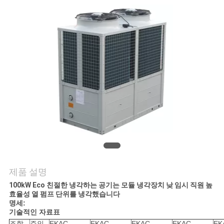
의
하
기
조
회
를
요
청
제품 설명
하
100kW Eco 친절한 냉각하는 공기는 모듈 냉각장치 낮 임시 직원 높
다
효율성 열 펌프 단위를 냉각했습니다
명세:
기술적인 자료표
조합
주인
EKAC
EKAC
EKAC
EKAC
EK