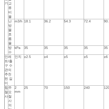
기
교
류
비
율
난
m3/h
18.1
36.2
54.3
72.4
90.
방
물
흐
름
율
방
kPa
35
35
35
35
35
수
인레
인치
≥2.5
≥4
≥5
≥5
≥6
트/출
구 수
관의
추천
된 길
이
힘
주
2
25
70
150
240
12
mm
철
요
사
철
사
의