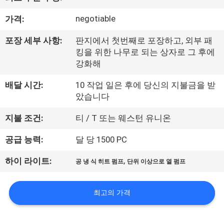
공
negotiable
가격:
장
포장 세부 사항:
판지에서 첫번째로 포장하고, 외부 패
견
킹을 위한 나무로 되는 상자로 그 후에
강화해
학
배달 시간:
10 작업 일은 후에 당신의 지불금을 받
았습니다
품
지불 조건:
티 / T 또는 웨스턴 유니온
질
공급 능력:
달 당 1500 PC
관
,
하이 라이트:
공 냉 식 히트 펌프
단위 이상으로 열 펌프
리
최고의 가격
문