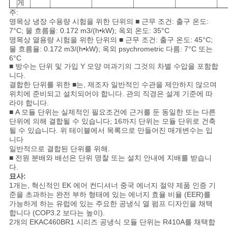
게
주:
명목상 냉장 수용량 시험을 위한 단위의 ■ 근무 조건: 출구 온도:
7°C; 물 흐름율: 0.172 m3/(h•kW); 옥외 온도: 35°C
명목상 열용량 시험을 위한 단위의 ■ 근무 조건: 출구 온도: 45°C;
물 흐름율: 0.172 m3/(h•kW); 옥외 psychrometric 다름: 7°C 또는
6°C
■ 방수는 단위 및 가입 Y 모양 여과기의 그것의 차별 수압을 포함합
니다.
결합한 단위를 위한 ■는, 제조자 일반적인 수관을 제안하지 않으며
위치에 준비되고 설치되어야 합니다. 관의 직경은 설계 기준에 따
라야 합니다.
■ A 모듈 단위는 실제적인 필요조건에 근거를 둔 동일한 또는 다른
단위에 의해 결합될 수 있습니다; 16까지 단위는 모듈 단위로 건축
될 수 있습니다. 위 테이블에서 목록으로 만들어진 매개변수는 입
니다
일반적으로 결합된 단위를 위해.
■ 전원 분배와 배선은 단위 명찰 또는 설치 안내에 지배를 받습니
다.
묘사:
1개는, 혁신적인 EK 에어 컨디셔너 중국 에너지 절약 제품 인증 기
준을 초과하는 완전 부하 형태에 있는 에너지 효율 비율 (EER)를
가능하게 하는 유럽에 있는 주요한 공냉식 열 펌프 디자인을 채택
합니다 (COP3.2 보다는 높이).
2개의 EKAC460BR1 시리즈 공냉식 모듈 단위는 R410A를 채택합