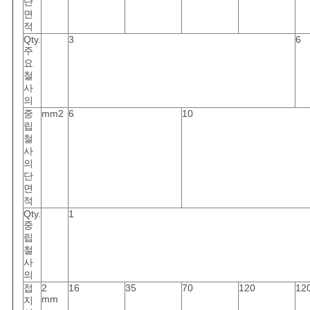
단
면
적
Qty.
3
6
주
요
철
사
의
중
mm2
6
10
립
철
사
의
단
면
적
Qty.
1
중
립
철
사
의
접
2
16
35
70
120
12
mm
지