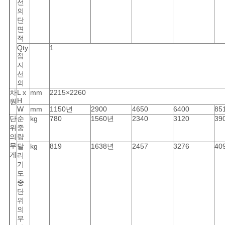
선
의
단
면
적
Qty.
1
접
지
선
의
차
L x
mm
2215×2260
H
원
W
mm
1150년
2900
4650
6400
85
단
순
kg
780
1560년
2340
3120
39
위
중
의
량
무
달
kg
819
1638년
2457
3276
40
게
리
기
도
중
단
위
의
무