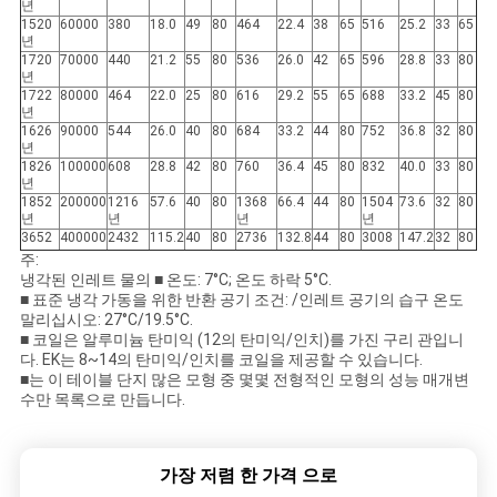
년
1520
60000
380
18.0
49
80
464
22.4
38
65
516
25.2
33
65
년
1720
70000
440
21.2
55
80
536
26.0
42
65
596
28.8
33
80
년
1722
80000
464
22.0
25
80
616
29.2
55
65
688
33.2
45
80
년
1626
90000
544
26.0
40
80
684
33.2
44
80
752
36.8
32
80
년
1826
100000
608
28.8
42
80
760
36.4
45
80
832
40.0
33
80
년
1852
200000
1216
57.6
40
80
1368
66.4
44
80
1504
73.6
32
80
년
년
년
년
3652
400000
2432
115.2
40
80
2736
132.8
44
80
3008
147.2
32
80
주:
냉각된 인레트 물의 ■ 온도: 7°C; 온도 하락 5°C.
■ 표준 냉각 가동을 위한 반환 공기 조건: /인레트 공기의 습구 온도
말리십시오: 27°C/19.5°C.
■ 코일은 알루미늄 탄미익 (12의 탄미익/인치)를 가진 구리 관입니
다. EK는 8~14의 탄미익/인치를 코일을 제공할 수 있습니다.
■는 이 테이블 단지 많은 모형 중 몇몇 전형적인 모형의 성능 매개변
수만 목록으로 만듭니다.
가장 저렴 한 가격 으로