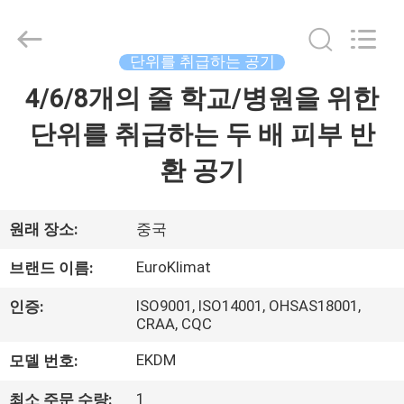
치
supplier.
Copyright
©
2015
단위를 취급하는 공기
-
2026
4/6/8개의 줄 학교/병원을 위한
집
Guangdong
EuroKlimat
Air-
Conditioning
단위를 취급하는 두 배 피부 반
&
Refrigeration
제
Co.,
환 공기
Ltd.
All
품
Rights
Reserved.
원래 장소:
중국
회
EuroKlimat
브랜드 이름:
사
ISO9001, ISO14001, OHSAS18001,
인증:
CRAA, CQC
소
EKDM
모델 번호:
개
1
최소 주문 수량: