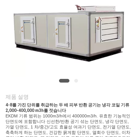
의
하
기
조
회
를
요
청
제품 설명
하
4-8를 가진 단위를 취급하는 두 배 피부 반환 공기는 냉각 코일 기류
2,000-400,000 m3h를 젓습니다
EKDM 기류 범위는 1000m3/h에서 400000m3/h. 유효한 기능적인
다
단면도에 포함합니다 신선한/반환 공기 섞는 단면도, 냉각 단면도,
가열 단면도, 1 차/중간/고도 효율성 여과기 단면도, 전기열 단면도,
축축하게 하는 단면도, 건강한 묽게함 단면도, 열회수 단면도, 이차