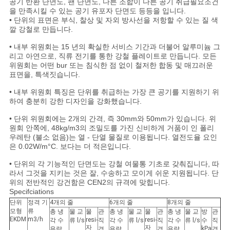
COMPANY
공기 반환 단면도, 팬 단면도, 다른 조합이 다른 공기 취급필요조건
을 만족시킬 수 있는 공기 유포자 단면도 등등을 입니다.
NEWS
• 단위의 표면은 부식, 찰상 및 자외 방사선을 저항할 수 있는 질 색
깔 강철로 만듭니다.
• 내부 위원회는 15 년의 확실한 서비스 기간과 더불어 알루미늄 그
사
리고 아연으로, 직류 전기를 통한 강철 플레이트로 만듭니다. 모든
위원회는 어떤 bur 또는 침식한 점 없이 철저한 합동 및 매끄러운
이
표면을, 특색짓습니다.
• 내부 위원회 특징은 단위를 취급하는 가장 큰 공기를 지원하기 위
트
하여 충분히 강한 디자인을 강화했습니다.
맵
• 단위 위원회에는 2개의 간격, 즉 30mm와 50mm가 있습니다. 위
원회 안쪽에, 48kg/m3의 조밀도를 가진 신비하게 거품이 인 폴리
우레탄 (불소 없음)는 열 - 단열 물질로 이용됩니다. 열전도율 요인
은 0.02W/m°C. 보다는 더 적은입니다.
PRIVACY
• 단위의 각 기능적인 단면도는 강철 여물통 기초로 갖춰집니다, 따
POLICY
라서 그것을 지키는 것은 잘, 수송하고 모이게 쉬운 지원됩니다. 단
위의 전반적인 강건함은 CEN2의 규격에 맞힙니다.
Specifciations
단위
정격 기
4개의 줄
6개의 줄
8개의 줄
모형
류
총 냉
물 교
물
관
총 냉
물 교
물
관
총 냉
물 교
방
관
EKDM
m3/h
resi-
resi-
각 수
류 l/s
직
각 수
류 l/s
직
각 수
류 l/s
수
직
자
자
kPa
용량
경
용량
경
용량
경