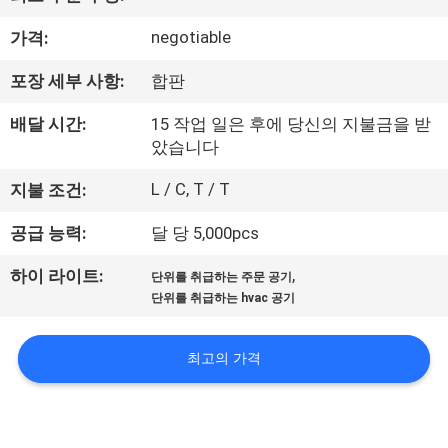
공
negotiable
가격:
장
포장 세부 사항:
합판
견
배달 시간:
15 작업 일은 후에 당신의 지불금을 받
학
았습니다
L / C, T / T
지불 조건:
품
공급 능력:
달 당 5,000pcs
질
,
하이 라이트:
단위를 취급하는 주문 공기
관
단위를 취급하는 hvac 공기
리
최고의 가격
문